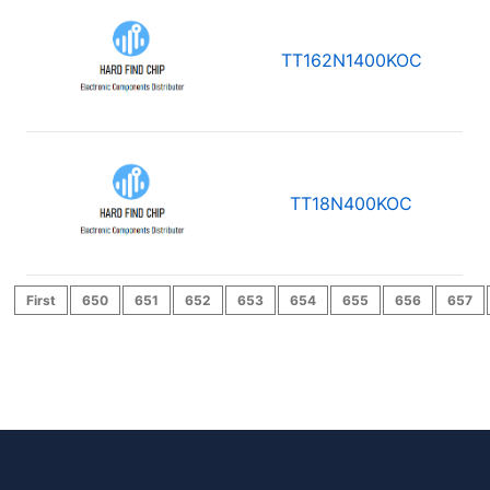
TT162N1400KOC
TT18N400KOC
First
650
651
652
653
654
655
656
657