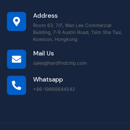
Address
Room 63, 7/F, Wan Lee Commercial
Building, 7-9 Austin Road, Tsim Sha Tsui,
Kowloon, Hongkong
Mail Us
sales@hardfindchip.com
Whatsapp
+86-19868644542