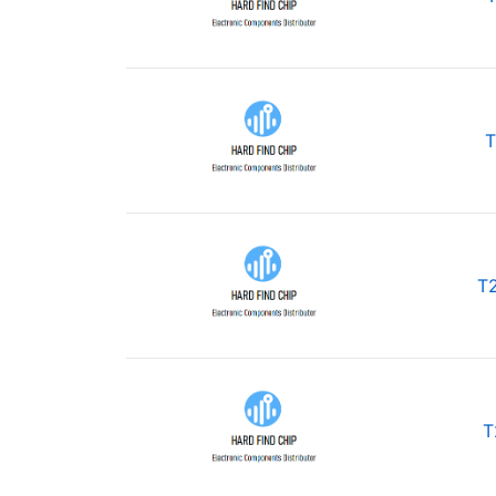
T
T
T