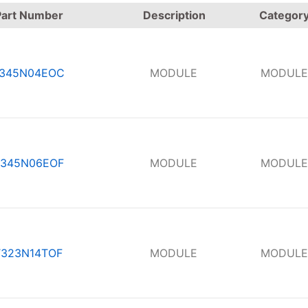
Part Number
Description
Categor
345N04EOC
MODULE
MODULE
345N06EOF
MODULE
MODULE
T323N14TOF
MODULE
MODULE