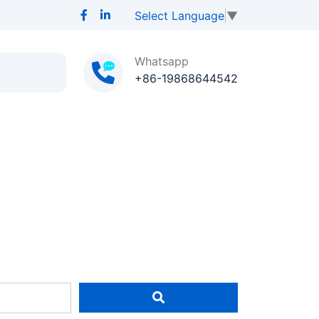
Select Language
▼
Whatsapp
+86-19868644542