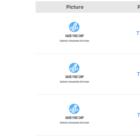
Picture
T
T