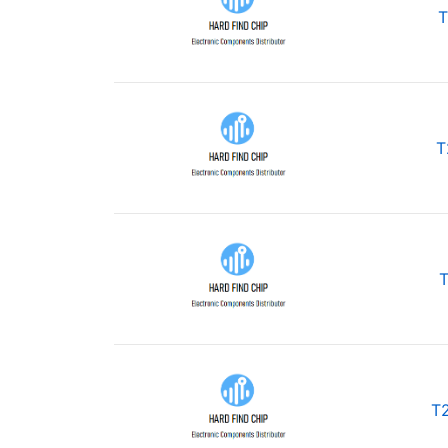
T
T
T